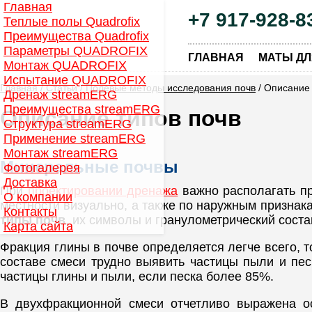
Главная
+7 917-928-8
Теплые полы Quadrofix
Преимущества Quadrofix
Параметры QUADROFIX
|
ГЛАВНАЯ
МАТЫ ДЛ
Монтаж QUADROFIX
Испытание QUADROFIX
Главная
/
Статьи
/
Полевые методы исследования почв
/ Описание 
Дренаж streamERG
Преимущества streamERG
Описание типов почв
Структура streamERG
Применение streamERG
Монтаж streamERG
Минеральные почвы
Фотогалерея
Доставка
При
проектировании дренажа
важно располагать п
О компании
местности визуально, а также по наружным призна
Контакты
типы почв
, их символы и гранулометрический сост
Карта сайта
Фракция глины в почве определяется легче всего, 
составе смеси трудно выявить частицы пыли и пес
частицы глины и пыли, если песка более 85%.
В двухфракционной смеси отчетливо выражена о