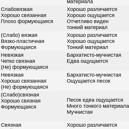
материала
Слабовязкая
Хорошо различается
Хорошо связанная
Хорошо ощущается
Плохо формующаяся
Отчетливо виден
тонкий материал
(Слабо) вязкая
Хорошо различается
Вязко-пластичная
Хорошо ощущается
Формующаяся
Тонкий материал
Невязкая
Бархатисто-мучнистая
Четко связная
Едва ощущается
(Не) формующаяся
Невязкая
Бархатисто-мучнистая
Хорошо связанная
Ощущается песок
(Не) формующаяся
(Слабо)связная
Песок едва ощущается
Хорошо связная
Много тонкого материала
Формующаяся
Мучнистая
Связная
Хорошо различается