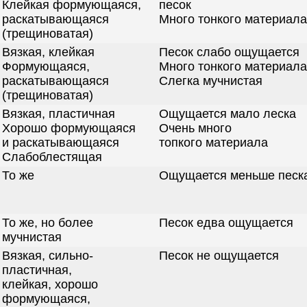
Клейкая формующаяся,
песок
раскатывающаяся
Много тонкого материала
(трещиноватая)
Вязкая, клейкая
Песок слабо ощущается
Формующаяся,
Много тонкого материала
раскатывающаяся
Слегка мучнистая
(трещиноватая)
Вязкая, пластичная
Ощущается мало леска
Хорошо формующаяся
Очень много
и раскатывающаяся
топкого материала
Слабоблестящая
То же
Ощущается меньше песк
То же, но более
Песок едва ощущается
мучнистая
Вязкая, сильно-
Песок не ощущается
пластичная,
клейкая, хорошо
формующаяся,