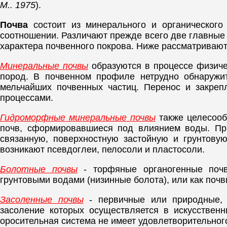
М.. 1975
).
Почва
состоит из минерального и органического
соотношении. Различают прежде всего две главные 
характера почвенного покрова. Ниже рассматриваю
Минеральные почвы
образуются в процессе физиче
пород. В почвенном профиле нетрудно обнаружит
мельчайших почвенных частиц. Перенос и закреп
процессами.
Гидроморфные минеральные почвы
также целесооб
почв, сформировавшиеся под влиянием воды. Пр
связанную, поверхностную застойную и грунтову
возникают псевдоглеи, пелосоли и пластосоли.
Болотные почвы
- торфяные органогенные почв
грунтовыми водами (низинные болота), или как поч
Засоленные почвы
- первичные или природные, з
засоление которых осуществляется в искусственн
оросительная система не имеет удовлетворительног