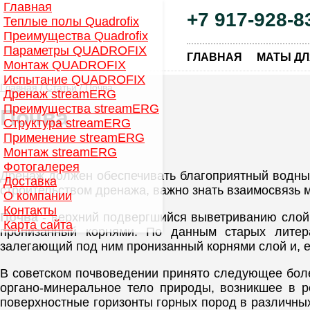
Главная
+7 917-928-8
Теплые полы Quadrofix
Преимущества Quadrofix
Параметры QUADROFIX
|
ГЛАВНАЯ
МАТЫ ДЛ
Монтаж QUADROFIX
Испытание QUADROFIX
Главная
/
Статьи
/ Почва
Дренаж streamERG
Преимущества streamERG
Почва
Структура streamERG
Применение streamERG
Монтаж streamERG
Фотогалерея
Дренаж должен обеспечивать благоприятный водн
Доставка
строительством дренажа, важно знать взаимосвязь
О компании
Контакты
Почва
- верхний подвергшийся выветриванию слой
Карта сайта
пронизанный корнями. По данным старых литера
залегающий под ним пронизанный корнями слой и, 
В советском почвоведении принято следующее боле
органо-минеральное тело природы, возникшее в р
поверхностные горизонты горных пород в различных