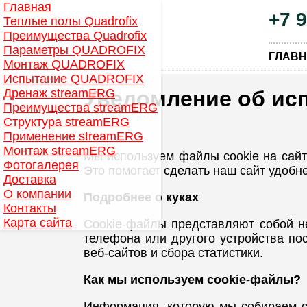
Главная
+7 
Теплые полы Quadrofix
Преимущества Quadrofix
Параметры QUADROFIX
ГЛАВ
Монтаж QUADROFIX
Испытание QUADROFIX
Дренаж streamERG
Уведомление об ис
Преимущества streamERG
Структура streamERG
Применение streamERG
Монтаж streamERG
Мы используем файлы cookie на сайте
Фотогалерея
Это помогает сделать наш сайт удобне
Доставка
О компании
Подробнее о куках
Контакты
Карта сайта
Cookie-файлы представляют собой н
телефона или другого устройства п
веб-сайтов и сбора статистики.
Как мы используем cookie-файлы?
Информация, которую мы собираем с 