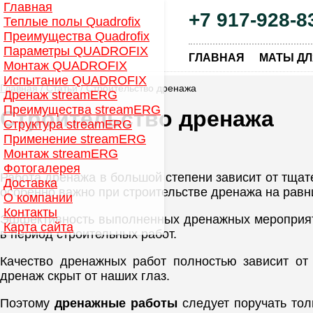
Главная
+7 917-928-8
Теплые полы Quadrofix
Преимущества Quadrofix
Параметры QUADROFIX
|
ГЛАВНАЯ
МАТЫ ДЛ
Монтаж QUADROFIX
Испытание QUADROFIX
Главная
/
Статьи
/ Строительство дренажа
Дренаж streamERG
Преимущества streamERG
Строительство дренажа
Структура streamERG
Применение streamERG
Монтаж streamERG
Фотогалерея
Работа дренажа в большой степени зависит от тща
Доставка
особенно важно при строительстве дренажа на равн
О компании
Контакты
Эффективность выполненных дренажных мероприяти
Карта сайта
в период строительных работ.
Качество дренажных работ полностью зависит от 
дренаж скрыт от наших глаз.
Поэтому
дренажные работы
следует поручать то