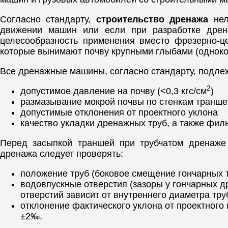
Согласно стандарту,
строительство дренажа
нел
движении машин или если при разработке дрен
целесообразность применения вместо фрезерно-
которые вынимают почву крупными глыбами (одноковш
Все дренажные машины, согласно стандарту, подле
2
допустимое давление на почву (<0,3 кгс/см
)
размазывание мокрой почвы по стенкам транше
допустимые отклонения от проектного уклона
качество укладки дренажных труб, а также филь
Перед засыпкой траншей при трубчатом дренаже
дренажа следует проверять:
положение труб (боковое смещение гончарных 
водовпускные отверстия (зазоры у гончарных 
отверстий зависит от внутреннего диаметра тр
отклонение фактического уклона от проектного
±2‰.