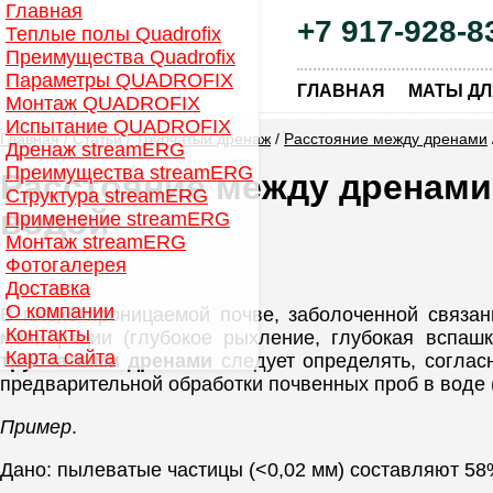
Главная
+7 917-928-8
Теплые полы Quadrofix
Преимущества Quadrofix
Параметры QUADROFIX
|
ГЛАВНАЯ
МАТЫ ДЛ
Монтаж QUADROFIX
Испытание QUADROFIX
Главная
/
Статьи
/
Трубчатый дренаж
/
Расстояние между дренами
Дренаж streamERG
Преимущества streamERG
Расстояние между дренами
Структура streamERG
водой
Применение streamERG
Монтаж streamERG
Фотогалерея
Доставка
О компании
В плохо проницаемой почве, заболоченной связан
Контакты
мелиорации (глубокое рыхление, глубокая вспаш
Карта сайта
трубчатыми дренами
следует определять, согласн
предварительной обработки почвенных проб в воде 
Пример
.
Дано: пылеватые частицы (<0,02 мм) составляют 58