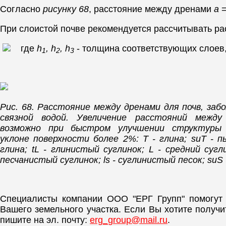
Согласно
рисунку 68
, расстояние между дренами
а
=
При слоистой почве рекомендуется рассчитывать р
где
h
, h
, h
- толщина соответствующих слоев
1
2
3
Рис. 68. Расстояние между дренами для почв, заб
связной водой. Увеличение расстояний между
возможно при быстром улучшении структуры
уклоне поверхности более 2%: Т - глина; suT - 
глина; tL - глинистый суглинок; L - средний сугли
песчанистый суглинок; ls - суглинистый песок; suS 
Специалисты компании ООО "ЕРГ Групп" помогут
Вашего земельного участка. Если Вы хотите получ
пишите на эл. почту:
erg_group@mail.ru
.