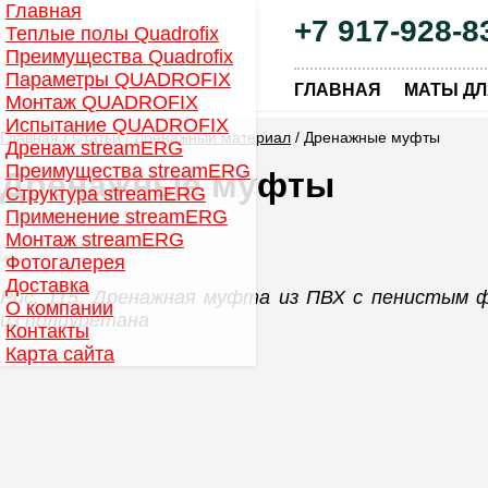
Главная
+7 917-928-8
Теплые полы Quadrofix
Преимущества Quadrofix
Параметры QUADROFIX
|
ГЛАВНАЯ
МАТЫ ДЛ
Монтаж QUADROFIX
Испытание QUADROFIX
Главная
/
Статьи
/
Дренажный материал
/ Дренажные муфты
Дренаж streamERG
Преимущества streamERG
Дренажные муфты
Структура streamERG
Применение streamERG
Монтаж streamERG
Фотогалерея
Доставка
Рис. 115. Дренажная муфта из ПВХ с пенистым 
О компании
из полиуретана
Контакты
Карта сайта