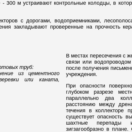
 - 300 м устраивают контрольные колодцы, в кот
екторов с дорогами, водоприемниками, лесополо
чения закладывают проверенные на прочность кер
В местах пересечения с ж
связи или водопроводом
фтовых труб:
после получения письмен
нение из цементного
учреждения.
еревки или каната,
При опасности поверхно
глубоком разрезе местн
параллельно два колл
расстоянию между дрена
течения в коллекторе п
существует опасность в
шахтные перепады 
зигзагообразно в плане.