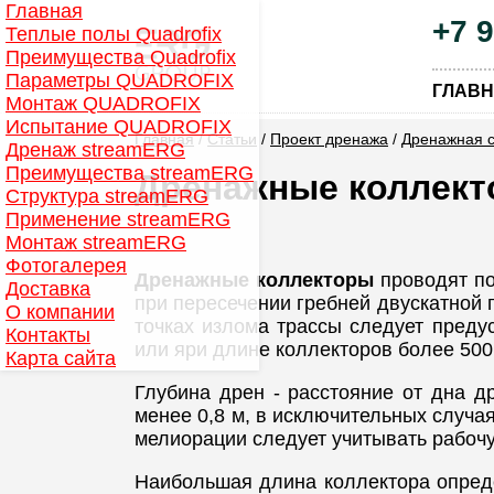
Главная
+7 
Теплые полы Quadrofix
Преимущества Quadrofix
Параметры QUADROFIX
ГЛАВ
Монтаж QUADROFIX
Испытание QUADROFIX
Главная
/
Статьи
/
Проект дренажа
/
Дренажная 
Дренаж streamERG
Преимущества streamERG
Дренажные коллек
Структура streamERG
Применение streamERG
Монтаж streamERG
Фотогалерея
Дренажные коллекторы
проводят по
Доставка
при пересечении гребней двускатной 
О компании
точках излома трассы следует преду
Контакты
или яри длине коллекторов более 500
Карта сайта
Глубина дрен - расстояние от дна 
менее 0,8 м, в исключительных случа
мелиорации следует учитывать рабочу
Наибольшая длина коллектора опред