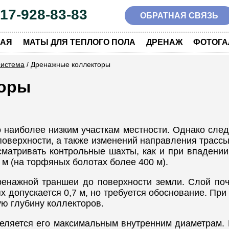
917-928-83-83
ОБРАТНАЯ СВЯЗЬ
|
|
|
НАЯ
МАТЫ ДЛЯ ТЕПЛОГО ПОЛА
ДРЕНАЖ
ФОТОГА
система
/ Дренажные коллекторы
торы
 наиболее низким участкам местности. Однако след
поверхности, а также изменений направления трасс
сматривать контрольные шахты, как и при впадении
 м (на торфяных болотах более 400 м).
дренажной траншеи до поверхности земли. Слой по
ях допускается 0,7 м, но требуется обоснование. П
ю глубину коллекторов.
еляется его максимальным внутренним диаметрам.