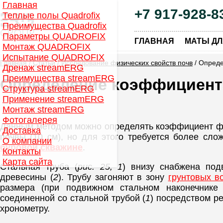
Главная
+7 917-928-8
Теплые полы Quadrofix
Преимущества Quadrofix
Параметры QUADROFIX
|
ГЛАВНАЯ
МАТЫ ДЛ
Монтаж QUADROFIX
Испытание QUADROFIX
Главная
/
Статьи
/
Исследование физических свойств почв
/ Опреде
Дренаж streamERG
Преимущества streamERG
Определение коэффициента
Структура streamERG
Применение streamERG
Монтаж streamERG
Фотогалерея
Данным методом можно определять коэффициент фил
Доставка
почвы (10 см), но для этого требуется более сл
О компании
буровой скважине
.
Контакты
Карта сайта
Стальная труба (
рис. 25, 1
) внизу снабжена по
древесины (
2
). Трубу загоняют в зону
грунтовых в
размера (при подвижном стальном наконечнике
соединенной со стальной трубой (
1
) посредством ре
хронометру.